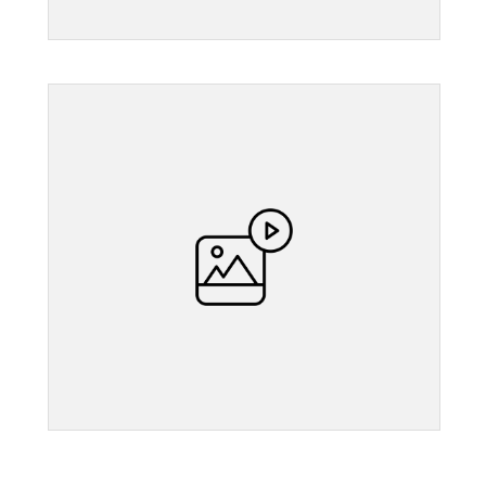
">
">