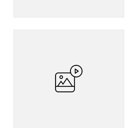
">
">