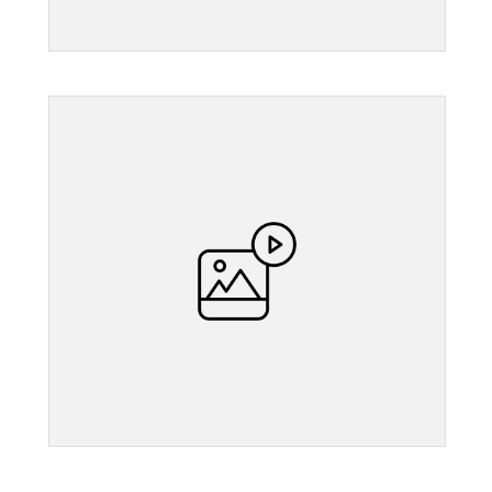
">
">