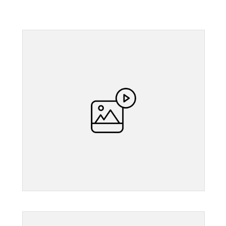
">
">