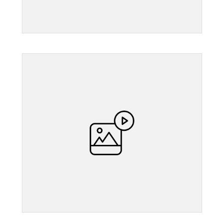
">
">