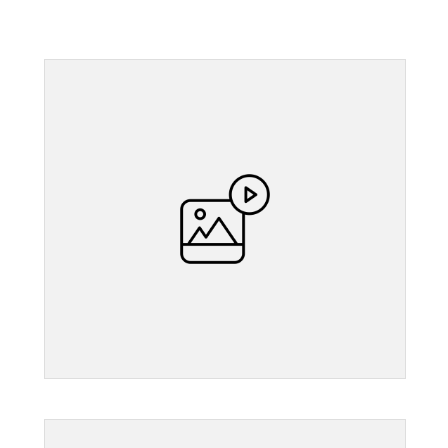
">
">