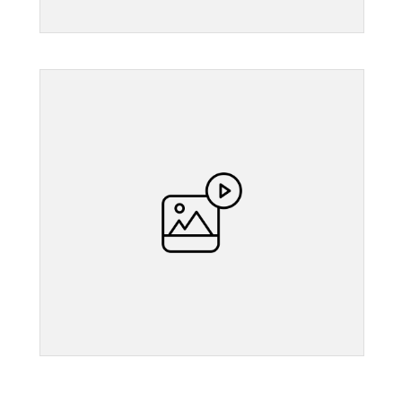
">
">