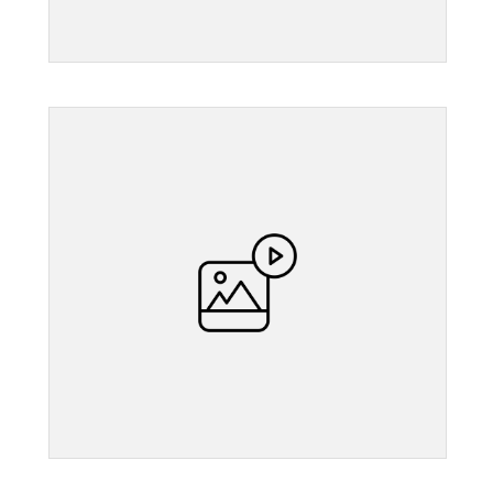
">
">