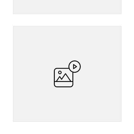
">
">