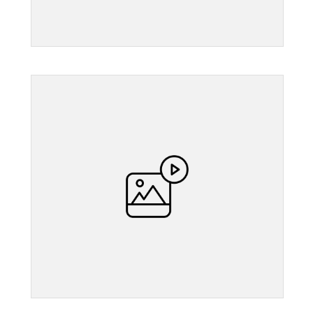
">
">