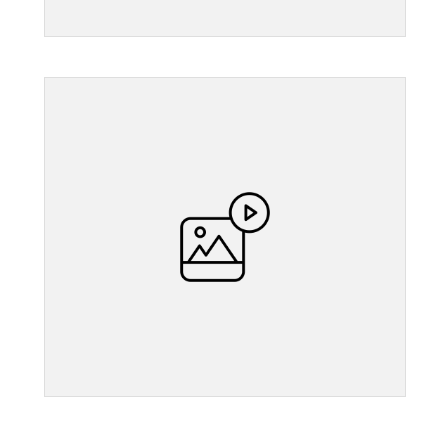
">
">