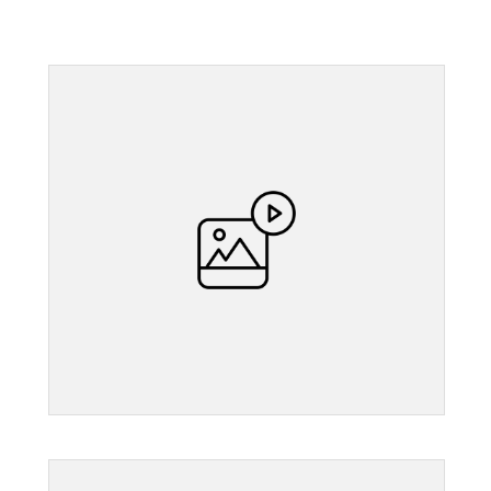
">
">