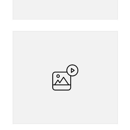
">
">