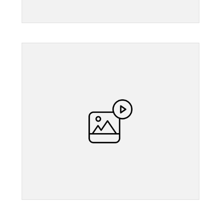
">
">