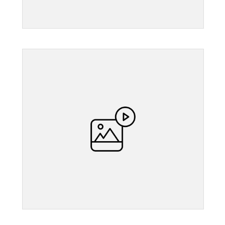
">
">