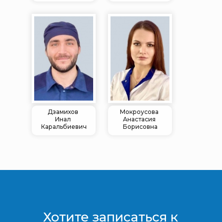
Дзамихов
Мокроусова
Инал
Анастасия
Каральбиевич
Борисовна
Хотите записаться к