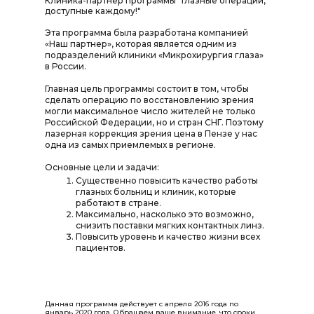
Клиника-партнер программы "Глазные операции,
доступные каждому!"
Эта программа была разработана компанией
«Наш партнер», которая является одним из
подразделений клиники «Микрохирургия глаза»
в России.
Главная цель программы состоит в том, чтобы
сделать операцию по восстановлению зрения
могли максимальное число жителей не только
Российской Федерации, но и стран СНГ. Поэтому
лазерная коррекция зрения цена в Пензе у нас
одна из самых приемлемых в регионе.
Основные цели и задачи:
Существенно повысить качество работы
глазных больниц и клиник, которые
работают в стране.
Максимально, насколько это возможно,
снизить поставки мягких контактных линз.
Повысить уровень и качество жизни всех
пациентов.
Данная программа действует с апреля 2016 года по
январь 2020 года. Обращаем ваше внимание, что сроки