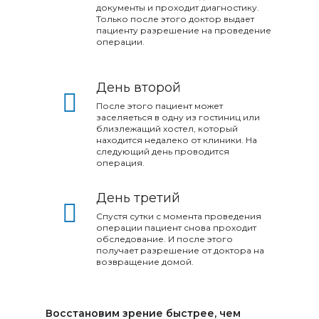
документы и проходит диагностику.
Только после этого доктор выдает
пациенту разрешение на проведение
операции.​​​​​​​
День второй
После этого пациент может
заселяеться в одну из гостиниц или
близлежащий хостел, который
находится недалеко от клиники. На
следующий день проводится
операция.​​
День третий
Спустя сутки с момента проведения
операции пациент снова проходит
обследование. И после этого
получает разрешение от доктора на
возвращение домой.​​​​​​​
Восстановим зрение быстрее, чем