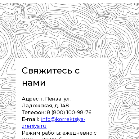
Свяжитесь с
нами
Адрес: г. Пенза, ул.
Ладожская, д. 148
Телефон:
8 (800) 100-98-76
E-mail:
info@korrektsiya-
zreniya.ru
Режим работы: ежедневно с